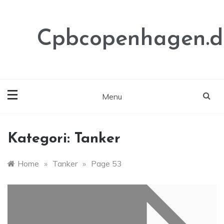
Skip
to
content
Cpbcopenhagen.d
Menu
Kategori:
Tanker
Home
»
Tanker
»
Page 53