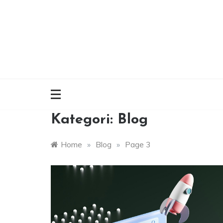
Skip
to
content
Kategori:
Blog
Home
»
Blog
»
Page 3