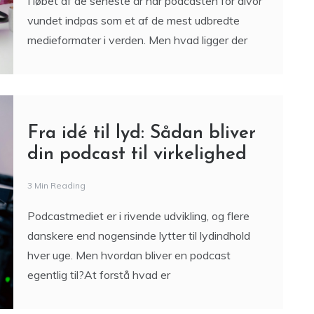
I løbet af de seneste år har podcasten for alvor
vundet indpas som et af de mest udbredte
medieformater i verden. Men hvad ligger der
Fra idé til lyd: Sådan bliver
din podcast til virkelighed
3 Min Reading
Podcastmediet er i rivende udvikling, og flere
danskere end nogensinde lytter til lydindhold
hver uge. Men hvordan bliver en podcast
egentlig til?At forstå hvad er