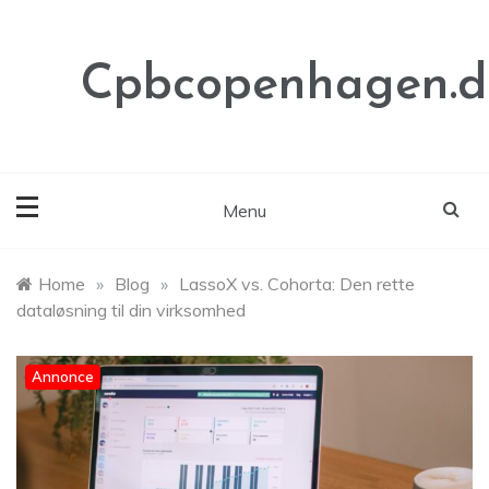
Skip
to
content
Cpbcopenhagen.d
Menu
Home
»
Blog
»
LassoX vs. Cohorta: Den rette
dataløsning til din virksomhed
Annonce