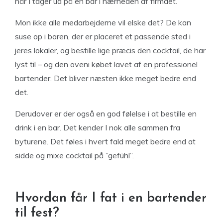
når I tager ud på en bar i nærheden af firmaet.
Mon ikke alle medarbejderne vil elske det? De kan
suse op i baren, der er placeret et passende sted i
jeres lokaler, og bestille lige præcis den cocktail, de har
lyst til – og den oveni købet lavet af en professionel
bartender. Det bliver næsten ikke meget bedre end
det.
Derudover er der også en god følelse i at bestille en
drink i en bar. Det kender I nok alle sammen fra
byturene. Det føles i hvert fald meget bedre end at
sidde og mixe cocktail på ”gefühl”.
Hvordan får I fat i en bartender
til fest?