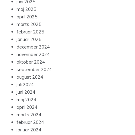
juni 2025
maj 2025
april 2025
marts 2025
februar 2025
januar 2025
december 2024
november 2024
oktober 2024
september 2024
august 2024
juli 2024
juni 2024
maj 2024
april 2024
marts 2024
februar 2024
januar 2024