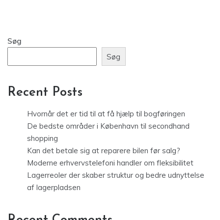
Søg
Søg
Recent Posts
Hvornår det er tid til at få hjælp til bogføringen
De bedste områder i København til secondhand
shopping
Kan det betale sig at reparere bilen før salg?
Moderne erhvervstelefoni handler om fleksibilitet
Lagerreoler der skaber struktur og bedre udnyttelse
af lagerpladsen