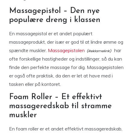
Massagepistol – Den nye
populære dreng i klassen
En massagepistol er et andet populært
massageprodukt, der især er god til at lindre ømme og
spændte muskler.
Massagepistolen
har
ofte forskellige hastigheder og indstillinger, så du kan
finde den perfekte massage for dig. Massagepistolen
er også ofte praktisk, da den er let at have med i
tasken eller på kontoret.
Foam Roller – Et effektivt
massageredskab til stramme
muskler
En foam roller er et andet effektivt massageredskab,