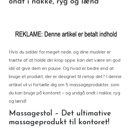
ondt i nakke, ryg og lænd
Hvis du sidder for meget nede, og dine muskler er
trætte af at holde din krop oppe, kan det være en god
idé at give dem en pause. Og hvad er bedre end at
bruge et produkt, der er designet til netop det? I denne
artikel vil vi fortælle dig om 5 massageprodukter, som
du kan bruge på kontoret – og undgå ondt i nakke, ryg
og lænd!
Massagestol – Det ultimative
massageprodukt til kontoret!