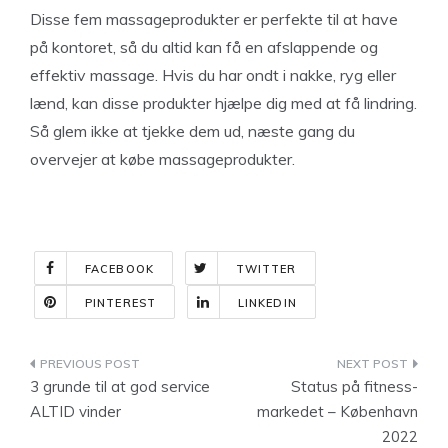
Disse fem massageprodukter er perfekte til at have
på kontoret, så du altid kan få en afslappende og
effektiv massage. Hvis du har ondt i nakke, ryg eller
lænd, kan disse produkter hjælpe dig med at få lindring.
Så glem ikke at tjekke dem ud, næste gang du
overvejer at købe massageprodukter.
FACEBOOK
TWITTER
PINTEREST
LINKEDIN
Indlægsnavigation
3 grunde til at god service
Status på fitness-
ALTID vinder
markedet – København
2022