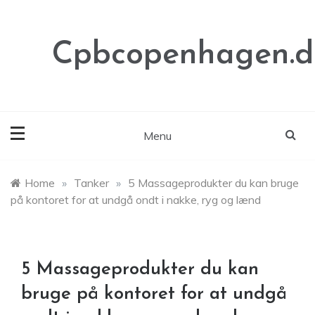
Skip
to
content
Cpbcopenhagen.d
Menu
Home
»
Tanker
»
5 Massageprodukter du kan bruge
på kontoret for at undgå ondt i nakke, ryg og lænd
5 Massageprodukter du kan
bruge på kontoret for at undgå