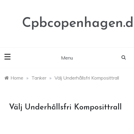
Skip
to
content
Cpbcopenhagen.d
Menu
Home
»
Tanker
»
Välj Underhållsfri Komposittrall
Välj Underhållsfri Komposittrall