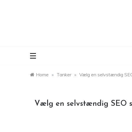
Skip
to
content
Home
»
Tanker
»
Vælg en selvstændig SEO 
Vælg en selvstændig SEO sp