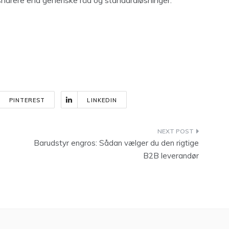
, snarere end generiske råd og standardløsninger.
PINTEREST
LINKEDIN
Barudstyr engros: Sådan vælger du den rigtige
B2B leverandør