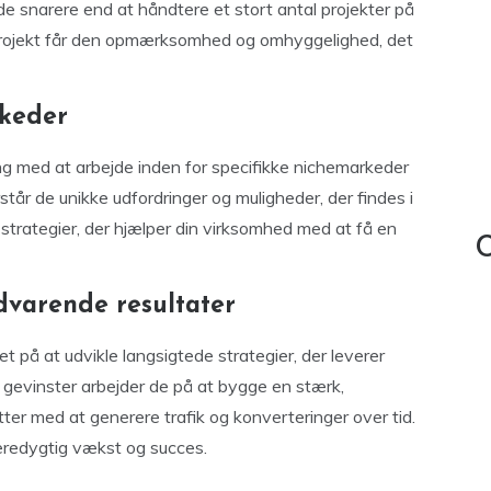
de snarere end at håndtere et stort antal projekter på
it projekt får den opmærksomhed og omhyggelighed, det
rkeder
ng med at arbejde inden for specifikke nichemarkeder
rstår de unikke udfordringer og muligheder, der findes i
trategier, der hjælper din virksomhed med at få en
C
dvarende resultater
 på at udvikle langsigtede strategier, der leverer
e gevinster arbejder de på at bygge en stærk,
ter med at generere trafik og konverteringer over tid.
æredygtig vækst og succes.