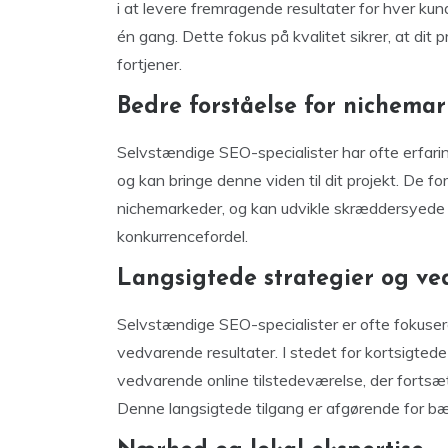
i at levere fremragende resultater for hver kun
én gang. Dette fokus på kvalitet sikrer, at d
fortjener.
Bedre forståelse for nichema
Selvstændige SEO-specialister har ofte erfari
og kan bringe denne viden til dit projekt. De fo
nichemarkeder, og kan udvikle skræddersyede s
konkurrencefordel.
Langsigtede strategier og ve
Selvstændige SEO-specialister er ofte fokuseret
vedvarende resultater. I stedet for kortsigted
vedvarende online tilstedeværelse, der fortsæt
Denne langsigtede tilgang er afgørende for b