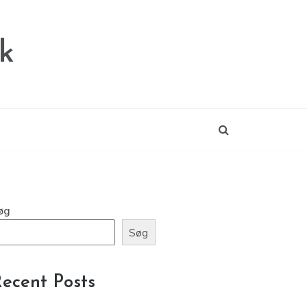
k
øg
Søg
ecent Posts