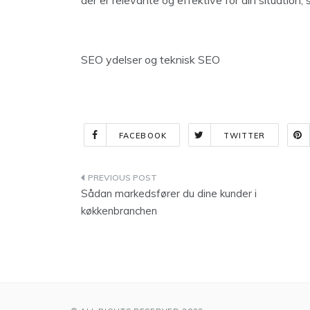
der er relevante og effektive for din situation
SEO ydelser og teknisk SEO
FACEBOOK
TWITTER
Indlægsnavigation
Sådan markedsfører du dine kunder i
køkkenbranchen