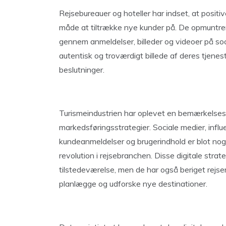
Rejsebureauer og hoteller har indset, at posit
måde at tiltrække nye kunder på. De opmuntrer d
gennem anmeldelser, billeder og videoer på soc
autentisk og troværdigt billede af deres tjenes
beslutninger.
Turismeindustrien har oplevet en bemærkelses
markedsføringsstrategier. Sociale medier, influ
kundeanmeldelser og brugerindhold er blot nogle
revolution i rejsebranchen. Disse digitale strat
tilstedeværelse, men de har også beriget rejse
planlægge og udforske nye destinationer.