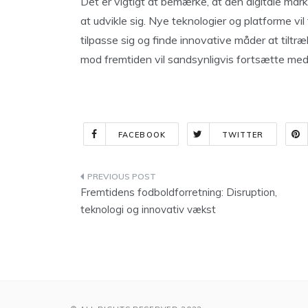
Det er vigtigt at bemærke, at den digitale mar
at udvikle sig. Nye teknologier og platforme vil
tilpasse sig og finde innovative måder at til
mod fremtiden vil sandsynligvis fortsætte med
FACEBOOK
TWITTER
Indlægsnavigation
Fremtidens fodboldforretning: Disruption,
teknologi og innovativ vækst