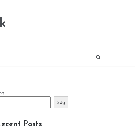
k
øg
Søg
ecent Posts