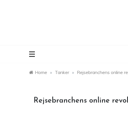
Skip
to
content
Home
»
Tanker
»
Rejsebranchens online re
Rejsebranchens online revo