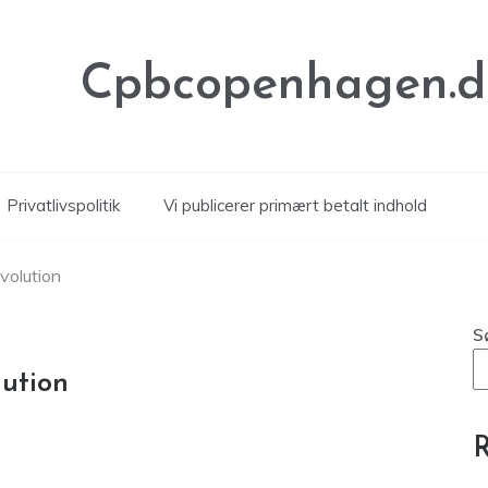
Cpbcopenhagen.d
Privatlivspolitik
Vi publicerer primært betalt indhold
volution
S
lution
R