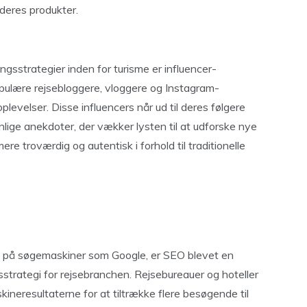
 deres produkter.
gsstrategier inden for turisme er influencer-
ulære rejsebloggere, vloggere og Instagram-
levelser. Disse influencers når ud til deres følgere
nlige anekdoter, der vækker lysten til at udforske nye
e troværdig og autentisk i forhold til traditionelle
igt på søgemaskiner som Google, er SEO blevet en
sstrategi for rejsebranchen. Rejsebureauer og hoteller
neresultaterne for at tiltrække flere besøgende til