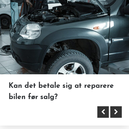
Hvornår det er tid til at få
De bedste områder i København
hjælp til bogføringen
til secondhand shopping
Kan det betale sig at reparere
bilen før salg?