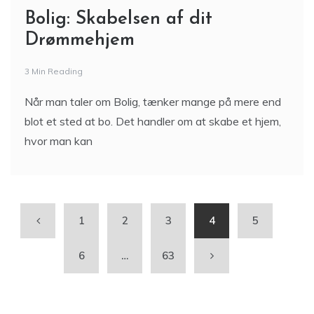
Drømmehjem
3 Min Reading
Når man taler om Bolig, tænker mange på mere end
blot et sted at bo. Det handler om at skabe et hjem,
hvor man kan
1
2
3
4
5
6
…
63
Søg