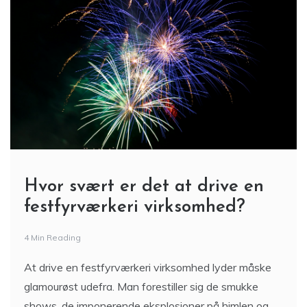
Hvor svært er det at drive en
festfyrværkeri virksomhed?
4 Min Reading
At drive en festfyrværkeri virksomhed lyder måske
glamourøst udefra. Man forestiller sig de smukke
shows, de imponerende eksplosioner på himlen og
de glade tilskuere, der