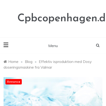
Skip
to
content
Cpbcopenhagen.d
Menu
Home
»
Blog
»
Effektiv isproduktion med Dosy
doseringsmaskine fra Valmar
Annonce