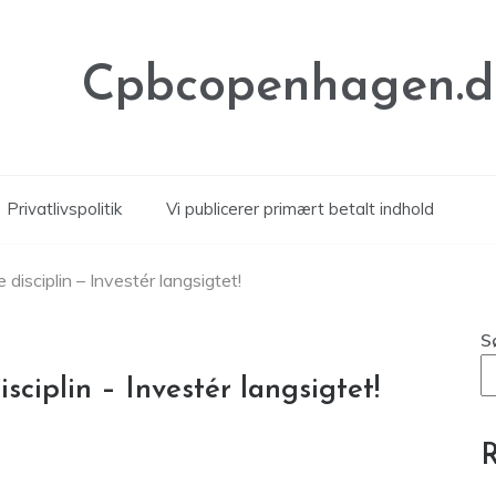
Cpbcopenhagen.d
Privatlivspolitik
Vi publicerer primært betalt indhold
disciplin – Investér langsigtet!
S
sciplin – Investér langsigtet!
R