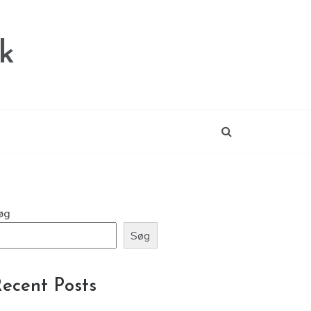
k
øg
Søg
ecent Posts