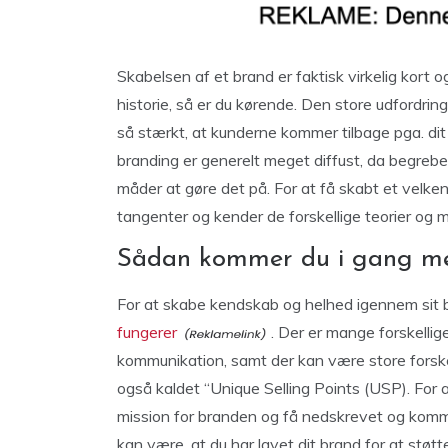
Skabelsen af et brand er faktisk virkelig kort o
historie, så er du kørende. Den store udfordrin
så stærkt, at kunderne kommer tilbage pga. dit
branding er generelt meget diffust, da begreb
måder at gøre det på. For at få skabt et velken
tangenter og kender de forskellige teorier og 
Sådan kommer du i gang m
For at skabe kendskab og helhed igennem sit 
fungerer
. Der er mange forskellig
kommunikation, samt der kan være store forsk
også kaldet “Unique Selling Points (USP). For 
mission for branden og få nedskrevet og komm
kan være, at du har lavet dit brand for at støtt