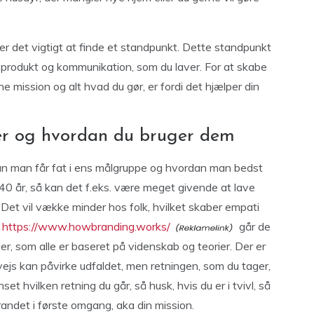
er det vigtigt at finde et standpunkt. Dette standpunkt
 produkt og kommunikation, som du laver. For at skabe
e mission og alt hvad du gør, er fordi det hjælper din
ier og hvordan du bruger dem
an man får fat i ens målgruppe og hvordan man bedst
40 år, så kan det f.eks. være meget givende at lave
Det vil vække minder hos folk, hvilket skaber empati
å
https://www.howbranding.works/
går de
r, som alle er baseret på videnskab og teorier. Der er
ejs kan påvirke udfaldet, men retningen, som du tager,
set hvilken retning du går, så husk, hvis du er i tvivl, så
brandet i første omgang, aka din mission.