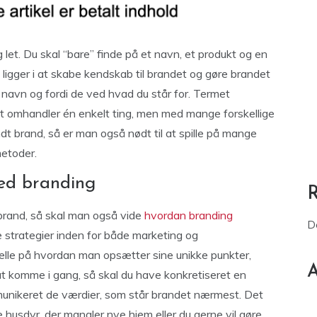
g let. Du skal “bare” finde på et navn, et produkt og en
g ligger i at skabe kendskab til brandet og gøre brandet
 navn og fordi de ved hvad du står for. Termet
et omhandler én enkelt ting, men med mange forskellige
dt brand, så er man også nødt til at spille på mange
metoder.
ed branding
brand, så skal man også vide
hvordan branding
D
e strategier inden for både marketing og
elle på hvordan man opsætter sine unikke punkter,
A
at komme i gang, så skal du have konkretiseret en
unikeret de værdier, som står brandet nærmest. Det
e husdyr, der mangler nye hjem eller du gerne vil gøre