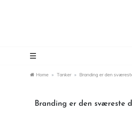
Skip
to
content
Home
»
Tanker
»
Branding er den sværeste 
Branding er den sværeste di